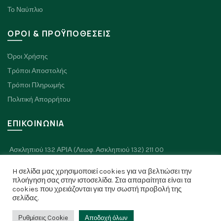
Το Ναύπλιο
ΟΡΟΙ & ΠΡΟΫΠΟΘΕΣΕΙΣ
Όροι Χρήσης
Τρόποι Αποστολής
Τρόποι Πληρωμής
Πολιτική Απορρήτου
ΕΠΙΚΟΙΝΩΝΙΑ
Ασκληπιού 132 ΑΡΙΑ (Λεωφ. Ασκληπιού 132) 211 00
Πλαπουτά 8, Ναύπλιο 211 00
H σελίδα μας χρησιμοποιεί cookies για να βελτιώσει την
Τηλ: 2752 026334
πλοήγηση σας στην ιστοσελίδα. Στα απαραίτητα είναι τα
cookies που χρειάζονται για την σωστή προβολή της
σελίδας.
Ρυθμίσεις Cookie
Αποδοχή όλων