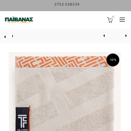
2752 026334
0
-17%