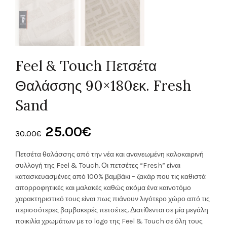
Feel & Touch Πετσέτα
Θαλάσσης 90×180εκ. Fresh
Sand
Original
Η
25.00
€
30.00
€
price
τρέχουσα
Πετσέτα θαλάσσης από την νέα και ανανεωμένη καλοκαιρινή
συλλογή της Feel & Touch. Οι πετσέτες “Fresh” είναι
was:
τιμή
κατασκευασμένες από 100% βαμβάκι – ζακάρ που τις καθιστά
απορροφητικές και μαλακές καθώς ακόμα ένα καινοτόμο
30.00€.
είναι:
χαρακτηριστικό τους είναι πως πιάνουν λιγότερο χώρο από τις
περισσότερες βαμβακερές πετσέτες. Διατίθενται σε μία μεγάλη
25.00€.
ποικιλία χρωμάτων με το logo της Feel & Touch σε όλη τους