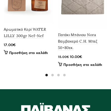
Αρωματικό Κερί WATER
Πατάκι Μπάνιου Nora
LILLY 300gr Nef-Nef
Βαμβακερό C.H. Μπεζ
17.00
€
50×80εκ.
Προσθήκη στο καλάθι
Original
Η
10.00
€
15.00
€
price
τρέχουσα
Προσθήκη στο καλάθι
was:
τιμή
15.00€.
είναι:
10.00€.