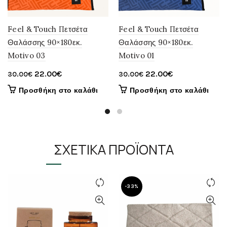
Feel & Touch Πετσέτα
Feel & Touch Πετσέτα
Θαλάσσης 90×180εκ.
Θαλάσσης 90×180εκ.
Motivo 03
Motivo 01
Original
Η
Original
Η
22.00
€
22.00
€
30.00
€
30.00
€
price
τρέχουσα
price
τρέχουσα
Προσθήκη στο καλάθι
Προσθήκη στο καλάθι
was:
τιμή
was:
τιμή
30.00€.
είναι:
30.00€.
είναι:
22.00€.
22.00€.
ΣΧΕΤΙΚΆ ΠΡΟΪΌΝΤΑ
-33%