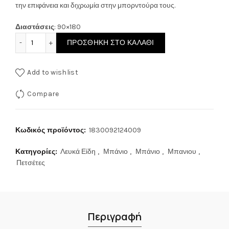
την επιφάνεια και διχρωμία στην μπορντούρα τους.
Διαστάσεις
: 90×180
Feel & Touch Πετσέτα Θαλάσσης 90x180εκ. Fresh Sand πο
ΠΡΟΣΘΉΚΗ ΣΤΟ ΚΑΛΆΘΙ
Add to wishlist
Compare
Κωδικός προϊόντος:
1830092124009
Κατηγορίες:
Λευκά Είδη
,
Μπάνιο
,
Μπάνιο
,
Μπανιου
,
Πετσέτες
Περιγραφή