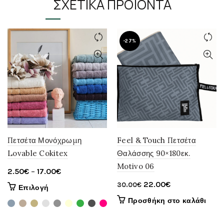
ΣΧΕΤΙΚΆ ΠΡΟΪΌΝΤΑ
παραλλαγές.
Οι
επιλογές
μπορούν
-27%
να
επιλεγούν
στη
σελίδα
του
προϊόντος
Πετσέτα Μονόχρωμη
Feel & Touch Πετσέτα
Lovable Cokitex
Θαλάσσης 90×180εκ.
Motivo 06
Price
2.50
€
–
17.00
€
range:
Original
Η
22.00
€
30.00
€
Αυτό
Επιλογή
2.50€
price
τρέχουσα
το
Προσθήκη στο καλάθι
through
was:
τιμή
προϊόν
έχει
17.00€
30.00€.
είναι: