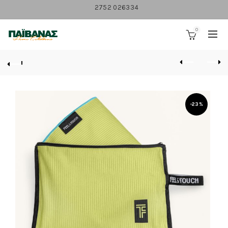
2752 026334
0
-23%