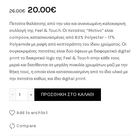
Original
Η
20.00
€
26.00
€
price
τρέχουσα
Πετσέτα θαλάσσης από την νέα και ανανεωμένη καλοκαιρινή
συλλογή της Feel & Touch. Οι πετσέτες “Motivo” είναι
was:
τιμή
compose, κατασκευασμένες από 83% Polyester – 17%
Polyamide με ραφή από κοπτοράπτη του ίδιου χρώματος. Οι
26.00€.
είναι:
συγκεκριμένες πετσέτες είναι δύο όψεων με διαφορετικό digital
print το διακριτικό logo της Feel & Touch στην κάθε τους
20.00€.
μεριά και διατίθενται σε μεγάλη ποικιλία χρωμάτων μαζί με την
θήκη τους, η οποία είναι κατασκευασμένη από το ίδιο υλικό με
την πετσέτα καθώς και ίδιο digital print.
Feel & Touch Πετσέτα Θαλάσσης 90x180εκ. surf 03 ποσότη
ΠΡΟΣΘΉΚΗ ΣΤΟ ΚΑΛΆΘΙ
Add to wishlist
Compare