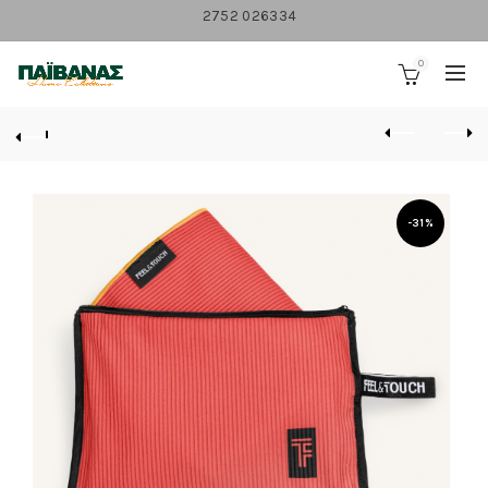
2752 026334
0
-31%