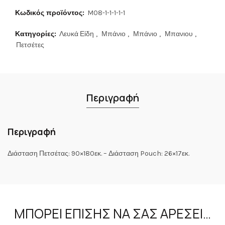
Κωδικός προϊόντος:
M08-1-1-1-1-1
Κατηγορίες:
Λευκά Είδη
,
Μπάνιο
,
Μπάνιο
,
Μπανιου
,
Πετσέτες
Περιγραφή
Περιγραφή
Διάσταση Πετσέτας: 90×180εκ. – Διάσταση Pouch: 26×17εκ.
ΜΠΟΡΕΊ ΕΠΊΣΗΣ ΝΑ ΣΑΣ ΑΡΈΣΕΙ…