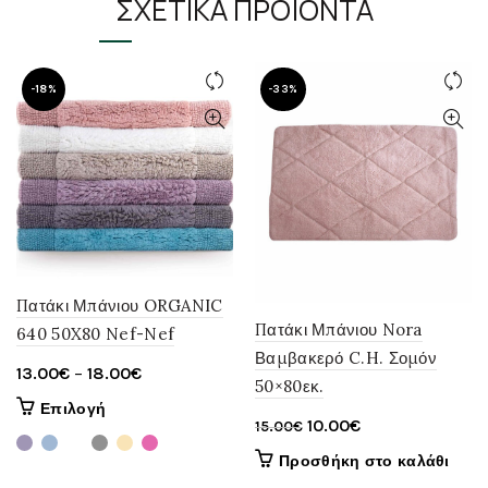
ΣΧΕΤΙΚΆ ΠΡΟΪΌΝΤΑ
παραλλαγές.
Οι
επιλογές
μπορούν
-18%
-33%
να
επιλεγούν
στη
σελίδα
του
προϊόντος
Πατάκι Μπάνιου ORGANIC
Πατάκι Μπάνιου Nora
640 50X80 Nef-Nef
Βαμβακερό C.H. Σομόν
Price
13.00
€
–
18.00
€
50×80εκ.
range:
Αυτό
Επιλογή
Original
Η
10.00
€
13.00€
15.00
€
το
price
τρέχουσα
through
προϊόν
Προσθήκη στο καλάθι
was:
τιμή
έχει
18.00€