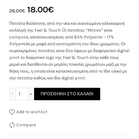
Original
Η
18.00
€
26.00
€
price
τρέχουσα
Πετσέτα θαλάσσης από την νέα και ανανεωμένη καλοκαιρινή
συλλογή της Feel & Touch. Οι πετσέτες “Motivo” είναι
was:
τιμή
compose, κατασκευασμένες από 83% Polyester – 17%
Polyamide με ραφή από κοπτοράπτη του ίδιου χρώματος. Οι
26.00€.
είναι:
συγκεκριμένες πετσέτες είναι δύο όψεων με διαφορετικό digital
print το διακριτικό logo της Feel & Touch στην κάθε τους
18.00€.
μεριά και διατίθενται σε μεγάλη ποικιλία χρωμάτων μαζί με την
θήκη τους, η οποία είναι κατασκευασμένη από το ίδιο υλικό με
την πετσέτα καθώς και ίδιο digital print.
Feel & Touch Πετσέτα Θαλάσσης 90x180εκ. surf 05 ποσότη
ΠΡΟΣΘΉΚΗ ΣΤΟ ΚΑΛΆΘΙ
Add to wishlist
Compare