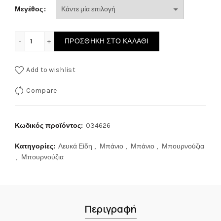
Μεγέθος
Nef-Nef Fresh Μπουρνούζι με Γιακά Pink 420gr/m² ποσότη
ΠΡΟΣΘΉΚΗ ΣΤΟ ΚΑΛΆΘΙ
Add to wishlist
Compare
Κωδικός προϊόντος:
034626
Κατηγορίες:
Λευκά Είδη
,
Μπάνιο
,
Μπάνιο
,
Μπουρνούζια
,
Μπουρνούζια
Περιγραφή