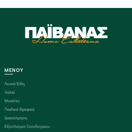
Οι
επιλογές
μπορούν
να
επιλεγούν
στη
σελίδα
του
προϊόντος
ΜΕΝΟΥ
Λευκά Είδη
Χαλιά
Μοκέτες
Παιδικά-Βρεφικά
Διακόσμηση
Εξοπλισμοί Ξενοδοχειών