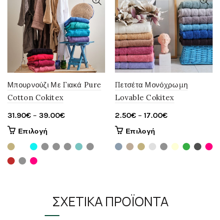
Μπουρνούζι Με Γιακά Pure
Πετσέτα Μονόχρωμη
Cotton Cokitex
Lovable Cokitex
Price
Price
31.90
€
–
39.00
€
2.50
€
–
17.00
€
range:
range:
Αυτό
Αυτό
Επιλογή
Επιλογή
31.90€
2.50€
το
το
through
through
προϊόν
προϊόν
έχει
39.00€
έχει
17.00€
πολλαπλές
πολλαπλές
παραλλαγές.
παραλλαγές.
Οι
Οι
ΣΧΕΤΙΚΆ ΠΡΟΪΌΝΤΑ
επιλογές
επιλογές
μπορούν
μπορούν