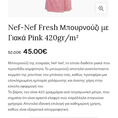
Nef-Nef Fresh Μπουρνούζι με
Γιακά Pink 420gr/m²
Original
Η
45.00
€
52.00
€
price
τρέχουσα
Μπουρνούζι της εταιρείας Nef-Nef, το οποίο διαθέτει γιακά που
προσδίδει κομψότητα. Το μπουρνούζι αποτελεί αναπόσπαστο
was:
τιμή
κομμάτι της ρουτίνας του μπάνιου σας, καθώς προσφέρει μια
ολοκληρωμένη εμπειρία χαλάρωσης και άνεσης χάρη στην
52.00€.
είναι:
εύκολη εφαρμογή του.
Το βάρος του είναι 420 γραμμάρια ανά τετραγωνικό μέτρο, που
45.00€.
σημαίνει ότι είναι αρκετά ελαφρύ ενώ παράλληλα στεγνώνει
γρήγορα. Αποτελεί ιδανική επιλογή για καθημερινή χρήση,
καθώς είναι εξαιρετικά απορροφητικό.