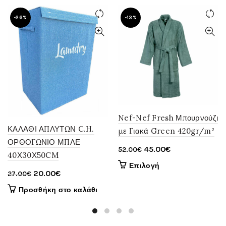
να
να
-26%
-13%
επιλεγούν
επιλεγούν
στη
στη
σελίδα
σελίδα
του
του
προϊόντος
προϊόντος
Nef-Nef Fresh Μπουρνούζι
ΚΑΛΑΘΙ ΑΠΛΥΤΩΝ C.H.
με Γιακά Green 420gr/m²
ΟΡΘΟΓΩΝΙΟ ΜΠΛΕ
Original
Η
45.00
€
52.00
€
40Χ30Χ50CM
price
τρέχουσα
Αυτό
Επιλογή
Original
Η
20.00
€
was:
τιμή
27.00
€
το
price
τρέχουσα
52.00€.
είναι:
προϊόν
Προσθήκη στο καλάθι
was:
τιμή
έχει
45.00€.
πολλαπλές
27.00€.
είναι:
παραλλαγές.
20.00€.