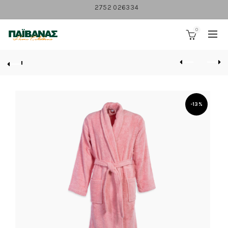
2752 026334
0
-13%