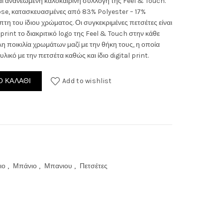
ι ανανεωμένη καλοκαιρινή συλλογή της Feel & Touch.
ose, κατασκευασμένες από 83% Polyester – 17%
η του ίδιου χρώματος. Οι συγκεκριμένες πετσέτες είναι
print το διακριτικό logo της Feel & Touch στην κάθε
:
άλη ποικιλία χρωμάτων μαζί με την θήκη τους, η οποία
λικό με την πετσέτα καθώς και ίδιο digital print.
0€.
άσσης 90x180εκ. Motivo 06 ποσότητα
 ΚΑΛΆΘΙ
Add to wishlist
ιο
,
Μπάνιο
,
Μπανιου
,
Πετσέτες