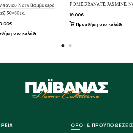
POMEGRANATE JASMINE Ne
 Μπάνιου Nora Βαμβακερό
εζ 50×80εκ.
19.00
€
riginal
Η
0.00
€
Προσθήκη στο καλάθι
rice
τρέχουσα
θήκη στο καλάθι
as:
τιμή
5.00€.
είναι:
10.00€.
ΙΡΕΙΑ
ΟΡΟΙ & ΠΡΟΫΠΟΘΕΣΕΙ