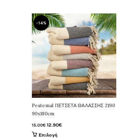
-14%
Pestemal ΠΕΤΣΕΤΑ ΘΑΛΑΣΣΗΣ 2190
90x180cm
Original
Η
12.90
€
15.00
€
price
τρέχουσα
Αυτό
Επιλογή