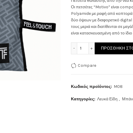
Πετσέτα θαλάσσης από την νέα κα
Οι πετσέτες “Motivo” είναι comp
was:
τιμή
Polyamide με ραφή από κοπτοράπτ
δύο όψεων με διαφορετικό digital 
30.00€.
είναι
τους μεριά και διατίθενται σε μεγ
είναι κατασκευασμένη από το ίδιο υ
22.0
Feel & Touch Πετσέτα Θαλ
ΠΡΟΣΘΉΚΗ ΣΤΟ
Compare
Κωδικός προϊόντος:
M08
Κατηγορίες:
Λευκά Είδη
,
Μπάν