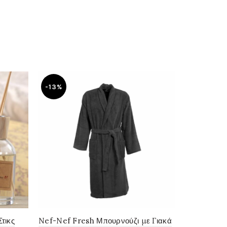
-13%
τικς
Nef-Nef Fresh Μπουρνούζι με Γιακά
Αρωματικό 