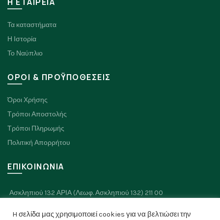
H ΕΤΑΙΡΕΙΑ
Τα καταστήματα
Η Ιστορία
Το Ναύπλιο
ΟΡΟΙ & ΠΡΟΫΠΟΘΕΣΕΙΣ
Όροι Χρήσης
Τρόποι Αποστολής
Τρόποι Πληρωμής
Πολιτική Απορρήτου
ΕΠΙΚΟΙΝΩΝΙΑ
Ασκληπιού 132 ΑΡΙΑ (Λεωφ. Ασκληπιού 132) 211 00
Πλαπουτά 8, Ναύπλιο 211 00
H σελίδα μας χρησιμοποιεί cookies για να βελτιώσει την