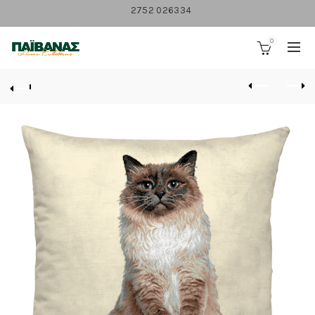
2752 026334
0