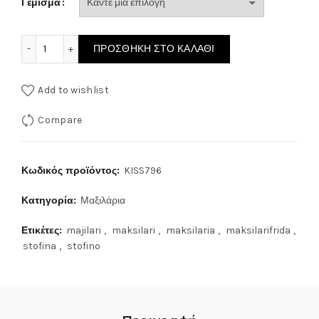
Γέμισμα
ΜΑΞΙΛΑΡΙ ΣΤΟΦΙΝΟ KISS 796 ποσότητα
ΠΡΟΣΘΉΚΗ ΣΤΟ ΚΑΛΆΘΙ
Add to wishlist
Compare
Κωδικός προϊόντος:
KISS796
Κατηγορία:
Μαξιλάρια
Ετικέτες:
majilari
,
maksilari
,
maksilaria
,
maksilarifrida
,
stofina
,
stofino