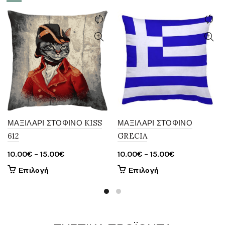
ΜΑΞΙΛΑΡΙ ΣΤΟΦΙΝΟ KISS
ΜΑΞΙΛΑΡΙ ΣΤΟΦΙΝΟ
612
GRECIA
Price
Price
10.00
€
–
15.00
€
10.00
€
–
15.00
€
range:
range:
Αυτό
Αυτό
Επιλογή
Επιλογή
10.00€
10.00€
το
το
through
through
προϊόν
προϊόν
έχει
15.00€
έχει
15.00€
πολλαπλές
πολλαπλές