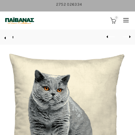
2752 026334
0