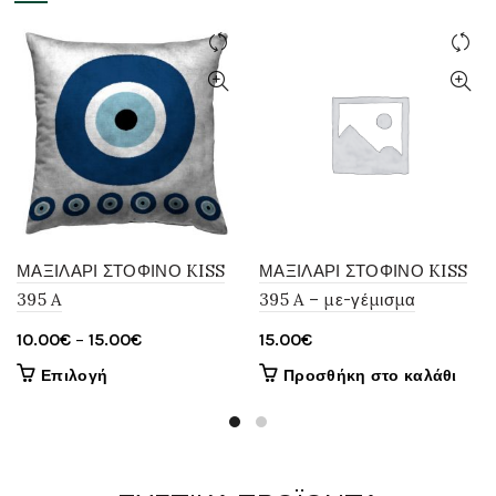
ΜΑΞΙΛΑΡΙ ΣΤΟΦΙΝΟ KISS
ΜΑΞΙΛΑΡΙ ΣΤΟΦΙΝΟ KISS
395 A
395 A – με-γέμισμα
Price
10.00
€
–
15.00
€
15.00
€
range:
Αυτό
Επιλογή
Προσθήκη στο καλάθι
10.00€
το
through
προϊόν
έχει
15.00€
πολλαπλές