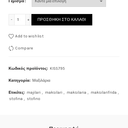
Γέμισμα
ΜΑΞΙΛΑΡΙ ΣΤΟΦΙΝΟ KISS795 ποσότητα
ΠΡΟΣΘΉΚΗ ΣΤΟ ΚΑΛΆΘΙ
Add to wishlist
Compare
Κωδικός προϊόντος:
KISS795
Κατηγορία:
Μαξιλάρια
Ετικέτες:
majilari
,
maksilari
,
maksilaria
,
maksilarifrida
,
stofina
,
stofino