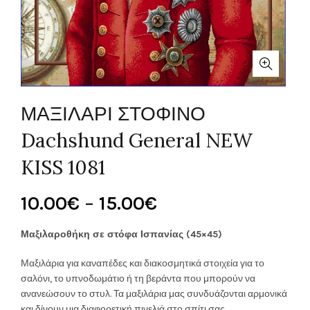
ΜΑΞΙΛΑΡΙ ΣΤΟΦΙΝΟ
Dachshund General NEW
KISS 1081
Price
10.00
€
–
15.00
€
range:
Μαξιλαροθήκη σε στόφα Ισπανίας (45×45)
10.00€
Μαξιλάρια για καναπέδες και διακοσμητικά στοιχεία για το
σαλόνι, το υπνοδωμάτιο ή τη βεράντα που μπορούν να
through
ανανεώσουν το στυλ. Τα μαξιλάρια μας συνδυάζονται αρμονικά
και δίνουν μια διαφορετική πινελιά στο σπίτι σας