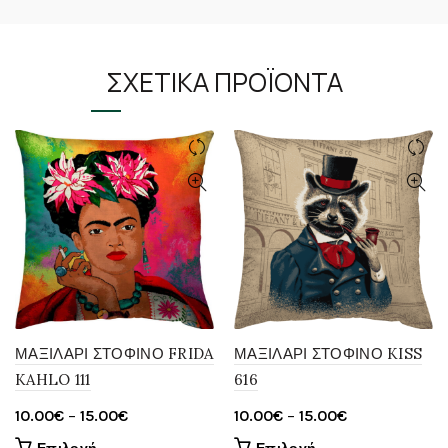
ΣΧΕΤΙΚΆ ΠΡΟΪΌΝΤΑ
ΜΑΞΙΛΑΡΙ ΣΤΟΦΙΝΟ FRIDA
ΜΑΞΙΛΑΡΙ ΣΤΟΦΙΝΟ KISS
KAHLO 111
616
Price
Price
10.00
€
–
15.00
€
10.00
€
–
15.00
€
range:
range:
Αυτό
Αυτό