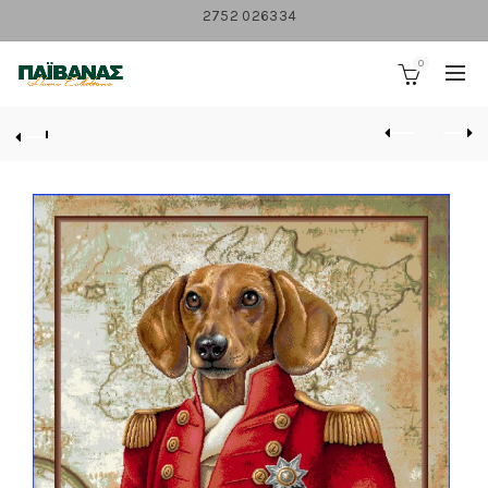
2752 026334
0