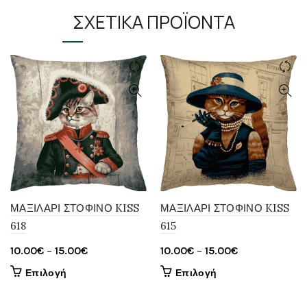
ΣΧΕΤΙΚΆ ΠΡΟΪΌΝΤΑ
ΜΑΞΙΛΑΡΙ ΣΤΟΦΙΝΟ KISS
ΜΑΞΙΛΑΡΙ ΣΤΟΦΙΝΟ KISS
618
615
Price
Price
10.00
€
–
15.00
€
10.00
€
–
15.00
€
range:
range:
Αυτό
Αυτό
Επιλογή
Επιλογή
10.00€
10.00€
το
το
through
through
προϊόν
προϊόν