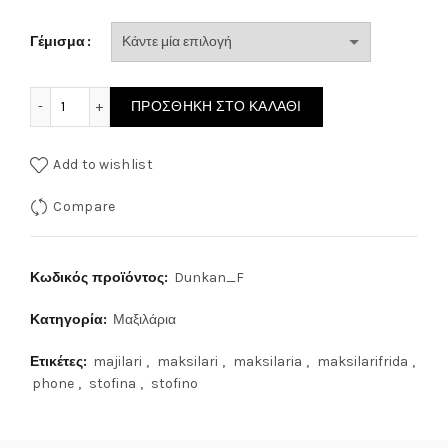
Γέμισμα
ΜΑΞΙΛΑΡΙ ΣΤΟΦΙΝΟ Dunkan_F ποσότητα
ΠΡΟΣΘΉΚΗ ΣΤΟ ΚΑΛΆΘΙ
Add to wishlist
Compare
Κωδικός προϊόντος:
Dunkan_F
Κατηγορία:
Μαξιλάρια
Ετικέτες:
majilari
,
maksilari
,
maksilaria
,
maksilarifrida
,
phone
,
stofina
,
stofino