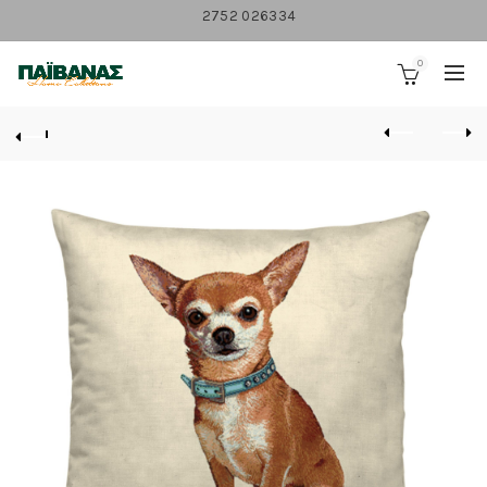
2752 026334
0