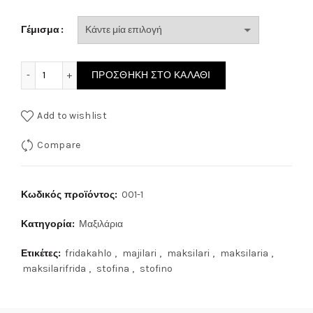
Γέμισμα
ΜΑΞΙΛΑΡΙ ΣΤΟΦΙΝΟ FRIDA KAHLO 001 ποσότητα
ΠΡΟΣΘΉΚΗ ΣΤΟ ΚΑΛΆΘΙ
Add to wishlist
Compare
Κωδικός προϊόντος:
001-1
Κατηγορία:
Μαξιλάρια
Ετικέτες:
fridakahlo
,
majilari
,
maksilari
,
maksilaria
,
maksilarifrida
,
stofina
,
stofino