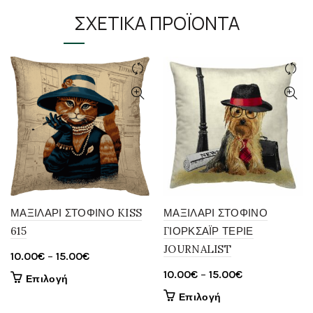
ΣΧΕΤΙΚΆ ΠΡΟΪΌΝΤΑ
ΜΑΞΙΛΑΡΙ ΣΤΟΦΙΝΟ KISS
ΜΑΞΙΛΑΡΙ ΣΤΟΦΙΝΟ
615
ΓΙΟΡΚΣΑΪΡ ΤΕΡΙΕ
JOURNALIST
Price
10.00
€
–
15.00
€
range:
Price
10.00
€
–
15.00
€
Αυτό
Επιλογή
10.00€
range:
το
Αυτό
Επιλογή
through
10.00€
προϊόν
το