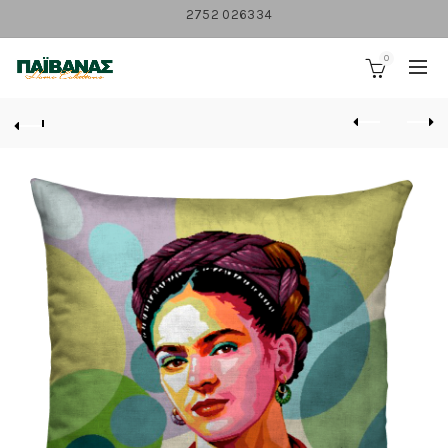
2752 026334
0