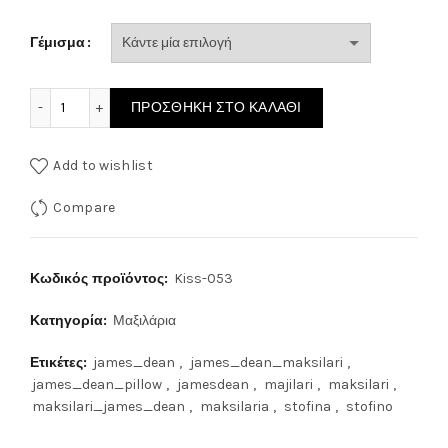
Γέμισμα
ΜΑΞΙΛΑΡΙ ΣΤΟΦΙΝΟ Kiss-053 ποσότητα
ΠΡΟΣΘΉΚΗ ΣΤΟ ΚΑΛΆΘΙ
Add to wishlist
Compare
Κωδικός προϊόντος:
Kiss-053
Κατηγορία:
Μαξιλάρια
Ετικέτες:
james_dean
,
james_dean_maksilari
,
james_dean_pillow
,
jamesdean
,
majilari
,
maksilari
,
maksilari_james_dean
,
maksilaria
,
stofina
,
stofino