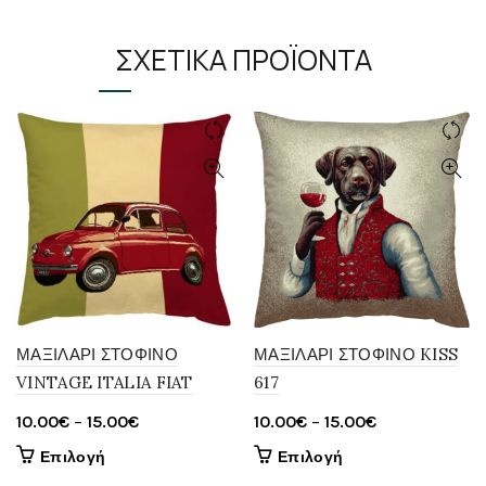
ΣΧΕΤΙΚΆ ΠΡΟΪΌΝΤΑ
ΜΑΞΙΛΑΡΙ ΣΤΟΦΙΝΟ
ΜΑΞΙΛΑΡΙ ΣΤΟΦΙΝΟ KISS
VINTAGE ITALIA FIAT
617
Price
Price
10.00
€
–
15.00
€
10.00
€
–
15.00
€
range:
range:
Αυτό
Αυτό
Επιλογή
Επιλογή
10.00€
10.00€
το
το