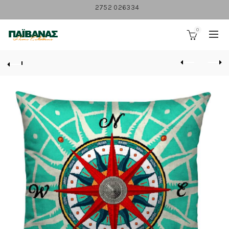
2752 026334
0