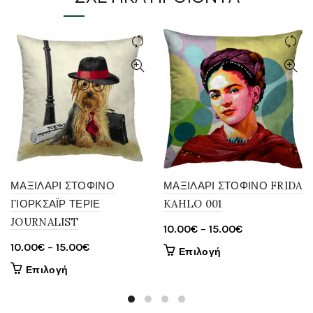
ΜΑΞΙΛΑΡΙ ΣΤΟΦΙΝΟ
ΜΑΞΙΛΑΡΙ ΣΤΟΦΙΝΟ FRIDA
ΓΙΟΡΚΣΑΪΡ ΤΕΡΙΕ
KAHLO 001
JOURNALIST
Price
10.00
€
–
15.00
€
range:
Price
10.00
€
–
15.00
€
Αυτό
Επιλογή
10.00€
range:
το
Αυτό
Επιλογή
through
10.00€
προϊόν
το
έχει
15.00€
through
προϊόν
πολλαπλές