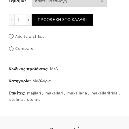
Γέμισμα
ΜΑΞΙΛΑΡΙ ΣΤΟΦΙΝΟ KISS 611 ποσότητα
ΠΡΟΣΘΉΚΗ ΣΤΟ ΚΑΛΆΘΙ
Add to wishlist
Compare
Κωδικός προϊόντος:
Μ/Δ
Κατηγορία:
Μαξιλάρια
Ετικέτες:
majilari
,
maksilari
,
maksilaria
,
maksilarifrida
,
stofina
,
stofino