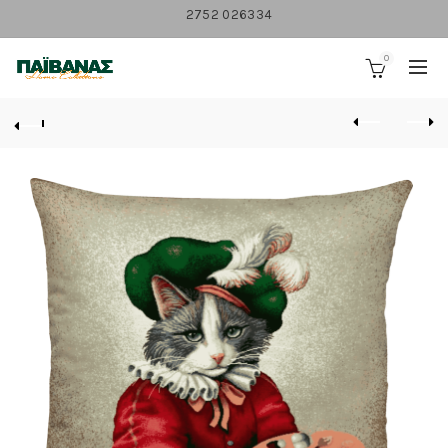
2752 026334
0