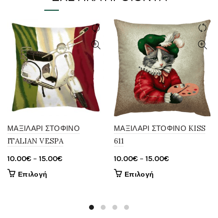
ΜΑΞΙΛΑΡΙ ΣΤΟΦΙΝΟ
ΜΑΞΙΛΑΡΙ ΣΤΟΦΙΝΟ KISS
ITALIAN VESPA
611
Price
Price
10.00
€
–
15.00
€
10.00
€
–
15.00
€
range:
range:
Αυτό
Αυτό
Επιλογή
Επιλογή
10.00€
10.00€
το
το
through
through
προϊόν
προϊόν
έχει
15.00€
έχει
15.00€
πολλαπλές
πολλαπλές