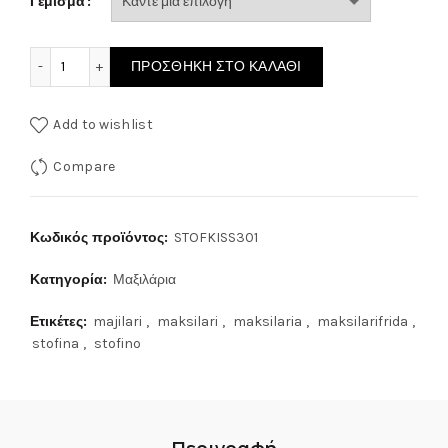
Γέμισμα
ΜΑΞΙΛΑΡΙ ΣΤΟΦΙΝΟ KISS 301 ποσότητα
ΠΡΟΣΘΉΚΗ ΣΤΟ ΚΑΛΆΘΙ
Add to wishlist
Compare
Κωδικός προϊόντος:
STOFKISS301
Κατηγορία:
Μαξιλάρια
Ετικέτες:
majilari
,
maksilari
,
maksilaria
,
maksilarifrida
,
stofina
,
stofino