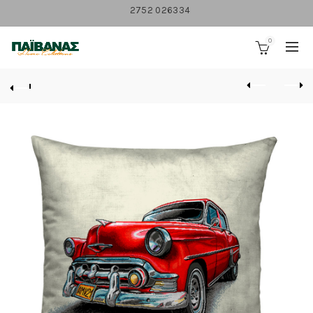
2752 026334
0