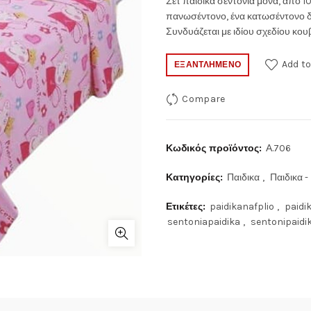
Σετ παιδικά σεντόνια μονά, από 1
πανωσέντονο, ένα κατωσέντονο 
Συνδυάζεται με ιδίου σχεδίου κουβ
Add to
ΕΞΑΝΤΛΗΜΈΝΟ
Compare
Κωδικός προϊόντος:
Α.706
Κατηγορίες:
Παιδικα
,
Παιδικα -
Ετικέτες:
paidikanafplio
,
paidi
sentoniapaidika
,
sentonipaidi