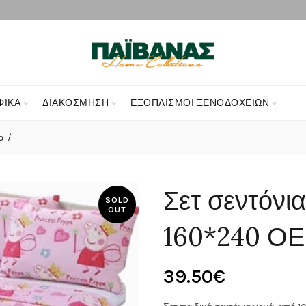
ΦΙΚΑ
ΔΙΑΚΌΣΜΗΣΗ
ΕΞΟΠΛΙΣΜΟΊ ΞΕΝΟΔΟΧΕΊΩΝ
α
Σετ σεντόνι
SOLD
OUT
160*240 ΟΕ
39.50
€