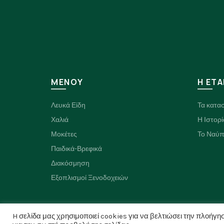
ΜΕΝΟΥ
H ΕΤΑ
Λευκά Είδη
Τα κατα
Χαλιά
Η Ιστορί
Μοκέτες
Το Ναύπ
Παιδικά-Βρεφικά
Διακόσμηση
Εξοπλισμοί Ξενοδοχειών
H σελίδα μας χρησιμοποιεί cookies για να βελτιώσει την πλοήγησ