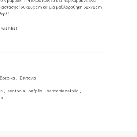
00% βαμβάκι, 144 κλωστών. Το σετ περιλαμβάνει ένα
διάστασης 160x260cm και μια μαξιλαροθήκη 52x72cm
ερλί.
 wishlist
 Βρεφικα
,
Σεντονια
ko
,
sentonia_nafplio
,
sentonianafplio
,
ko