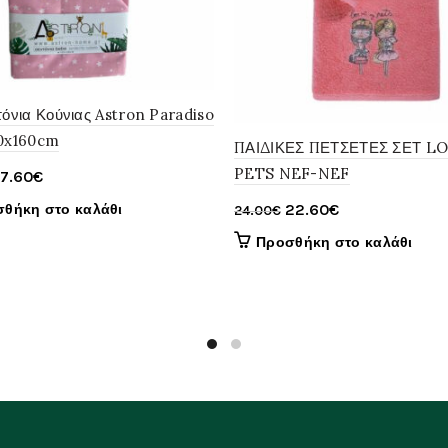
τόνια Κούνιας Astron Paradiso
20x160cm
ΠΑΙΔΙΚΕΣ ΠΕΤΣΕΤΕΣ ΣΕΤ L
PETS NEF-NEF
Original
Η
17.60
€
price
τρέχουσα
Original
Η
22.60
€
θήκη στο καλάθι
24.00
€
was:
τιμή
price
τρέχουσα
Προσθήκη στο καλάθι
22.00€.
είναι:
was:
τιμή
17.60€.
24.00€.
είναι:
22.60€.