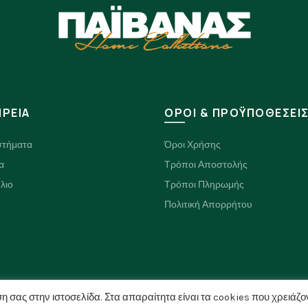
ΙΡΕΙΑ
ΟΡΟΙ & ΠΡΟΫΠΟΘΕΣΕΙ
στήματα
Όροι Χρήσης
α
Τρόποι Αποστολής
λιο
Τρόποι Πληρωμής
Πολιτική Απορρήτου
η σας στην ιστοσελίδα. Στα απαραίτητα είναι τα cookies που χρειάζο
© 2026
paivanashome.gr
. All rights reserved