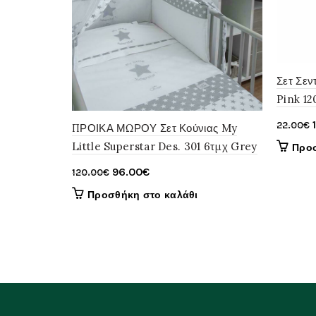
Σετ Σεν
Pink 1
22.00
€
ΠΡΟΙΚΑ ΜΩΡΟΥ Σετ Κούνιας My
Little Superstar Des. 301 6τμχ Grey
Προσ
Original
Η
96.00
€
120.00
€
price
τρέχουσα
Προσθήκη στο καλάθι
was:
τιμή
120.00€.
είναι:
96.00€.