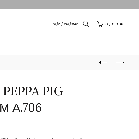
Login / Register
0
/
0.00
€
α PEPPA PIG
Μ Α.706